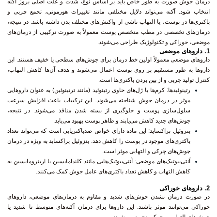
درمان جوش صورت به طور خاص باید بر اساس نوع، شدت و علت اصلی بروز آکنه
انتخاب شود. آکنه می‌تواند دلایل مختلفی مانند تغییرات هورمونی، تجمع چربی و
باکتری‌ها در پوست، یا التهاب ناشی از واکنش‌های مختلف بدن داشته باشد. در نتیجه،
درمان‌های تخصصی در مطب متخصص پوست معمولاً به صورت ترکیبی از درمان‌های
موضعی، خوراکی و تکنولوژیک طراحی می‌شوند.
1.
داروهای موضعی
داروهای موضعی معمولاً اولین خط درمان برای جوش‌های سطحی یا خفیف هستند. این
داروها به طور مستقیم بر روی پوست اعمال می‌شوند و هدف آن‌ها کاهش التهاب،
کنترل تولید چربی و از بین بردن باکتری‌ها است.
رتینوئیدها
: کرم‌ها یا ژل‌های حاوی رتینوئید (مانند ترتینوئین) به عنوان داروهایی
موثر در درمان جوش شناخته می‌شوند. این ترکیبات باعث افزایش سرعت
سلول‌سازی پوست و جلوگیری از بسته شدن منافذ می‌شوند. در نتیجه،
جوش‌های جدید کاهش می‌یابند و ظاهر پوست بهبود می‌یابد.
بنزوئیل پراکساید
: این ماده دارای خواص ضدباکتریایی است که می‌تواند تعداد
باکتری‌های موجود در پوست را کاهش دهد. بنزوئیل پراکساید به ویژه در درمان
جوش‌های چرکی و التهابی موثر است.
آنتی‌بیوتیک‌های موضعی
: آنتی‌بیوتیک‌هایی مانند کلندامایسین یا اریترومایسین به
کاهش التهاب و کاهش تعداد باکتری‌های عامل جوش کمک می‌کنند.
2.
داروهای خوراکی
در صورت درمان نشدن جوش‌های شدید و مقاوم به درمان‌های موضعی، داروهای
خوراکی می‌توانند موثر باشند. این داروها برای درمان آکنه‌های متوسط تا شدید یا