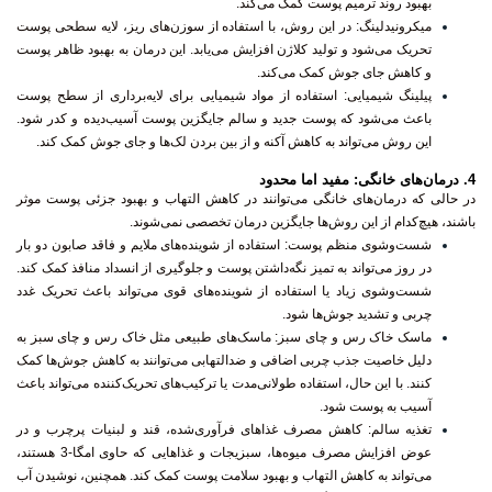
بهبود روند ترمیم پوست کمک می‌کند.
میکرونیدلینگ
: در این روش، با استفاده از سوزن‌های ریز، لایه سطحی پوست
تحریک می‌شود و تولید کلاژن افزایش می‌یابد. این درمان به بهبود ظاهر پوست
و کاهش جای جوش کمک می‌کند.
پیلینگ شیمیایی
: استفاده از مواد شیمیایی برای لایه‌برداری از سطح پوست
باعث می‌شود که پوست جدید و سالم جایگزین پوست آسیب‌دیده و کدر شود.
این روش می‌تواند به کاهش آکنه و از بین بردن لک‌ها و جای جوش کمک کند.
4.
درمان‌های خانگی: مفید اما محدود
در حالی که درمان‌های خانگی می‌توانند در کاهش التهاب و بهبود جزئی پوست موثر
باشند، هیچ‌کدام از این روش‌ها جایگزین درمان تخصصی نمی‌شوند.
شست‌وشوی منظم پوست
: استفاده از شوینده‌های ملایم و فاقد صابون دو بار
در روز می‌تواند به تمیز نگه‌داشتن پوست و جلوگیری از انسداد منافذ کمک کند.
شست‌وشوی زیاد یا استفاده از شوینده‌های قوی می‌تواند باعث تحریک غدد
چربی و تشدید جوش‌ها شود.
ماسک خاک رس و چای سبز
: ماسک‌های طبیعی مثل خاک رس و چای سبز به
دلیل خاصیت جذب چربی اضافی و ضدالتهابی می‌توانند به کاهش جوش‌ها کمک
کنند. با این حال، استفاده طولانی‌مدت یا ترکیب‌های تحریک‌کننده می‌تواند باعث
آسیب به پوست شود.
تغذیه سالم
: کاهش مصرف غذاهای فرآوری‌شده، قند و لبنیات پرچرب و در
عوض افزایش مصرف میوه‌ها، سبزیجات و غذاهایی که حاوی امگا-3 هستند،
می‌تواند به کاهش التهاب و بهبود سلامت پوست کمک کند. همچنین، نوشیدن آب