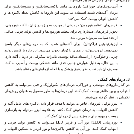
جوش‌های التهابی و چرکی تجویز می‌شوند.
آنتی‌بیوتیک‌های خوراکی
: داروهایی مانند داکسی‌سایکلین و مینوسایکلین برای
درمان آکنه‌های شدید استفاده می‌شوند. این داروها به کاهش تعداد باکتری‌ها و
کاهش التهاب پوست کمک می‌کنند.
قرص‌های تنظیم هورمون
: در برخی از موارد، به ویژه در زنان با آکنه هورمونی،
تجویز قرص‌های ضدبارداری برای تنظیم هورمون‌ها و کاهش تولید چربی اضافی
از غدد سباسه می‌تواند موثر باشد.
ایزوترتینوئین (راکوتان)
: برای آکنه‌های شدید که به درمان‌های دیگر پاسخ
نمی‌دهند، ایزوترتینوئین یا همان راکوتان تجویز می‌شود. این دارو با کاهش تولید
چربی و جلوگیری از انسداد منافذ پوست، تاثیرات شگرفی در درمان آکنه دارد.
با این حال، به دلیل عوارض جانبی جدی مانند خشکی پوست و آسیب به کبد،
مصرف آن باید تحت نظر دقیق پزشک و با انجام آزمایش‌های منظم باشد.
3.
درمان‌های کمکی
در کنار داروهای موضعی و خوراکی، درمان‌های تکنولوژیک و فنی می‌توانند به کاهش
التهاب و بهبود ظاهر پوست کمک کنند. این درمان‌ها به طور معمول به عنوان روش‌های
تکمیلی در نظر گرفته می‌شوند.
لیزر تراپی
: لیزرهای خاص می‌توانند با هدف قرار دادن باکتری‌های عامل آکنه و
کاهش التهاب، به درمان جوش کمک کنند. به علاوه، لیزر می‌تواند به بازسازی
پوست و بهبود جای جوش‌ها پس از درمان کمک کند.
نوردرمانی (LED)
: نور آبی و قرمز LED می‌توانند به کاهش تولید چربی و
التهاب کمک کنند. نور آبی به کاهش باکتری‌ها و نور قرمز به تسکین التهاب و