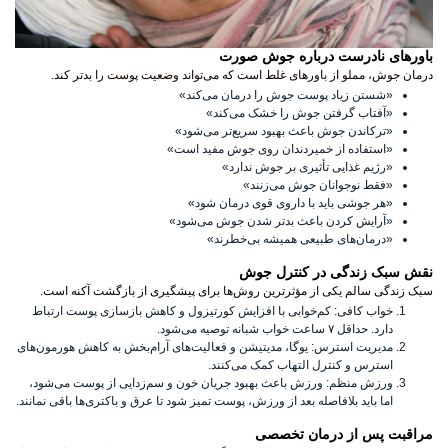
باورهای نادرست درباره جوش صورت
درمان جوش، مملو از باورهای غلط است که می‌تواند وضعیت پوست را بدتر کند.
«
شستن زیاد پوست جوش را درمان می‌کند
»
«
آفتاب گرفتن جوش را خشک می‌کند
»
«
ترکاندن جوش باعث بهبود سریع‌تر می‌شود
»
«
استفاده از خمیردندان روی جوش مفید است
»
«
رژیم غذایی تأثیری بر جوش ندارد
»
«
فقط نوجوانان جوش می‌زنند
»
«
هر جوشی باید با داروی قوی درمان شود
»
«
آرایش کردن باعث بدتر شدن جوش می‌شود
»
«
درمان‌های طبیعی همیشه بی‌خطرند
»
نقش سبک زندگی در کنترل جوش
سبک زندگی سالم یکی از مؤثرترین روش‌ها برای پیشگیری از بازگشت آکنه است.
خواب کافی:
کم‌خوابی با افزایش کورتیزول و کاهش بازسازی پوست ارتباط
دارد. حداقل ۷ ساعت خواب شبانه توصیه می‌شود.
مدیریت استرس:
یوگا، مدیتیشن و فعالیت‌های آرام‌بخش به کاهش هورمون‌های
استرس و کنترل التهاب کمک می‌کنند.
ورزش منظم:
ورزش باعث بهبود جریان خون و سم‌زدایی از پوست می‌شود،
اما باید بلافاصله بعد از ورزش، پوست تمیز شود تا عرق و باکتری‌ها باقی نمانند.
مراقبت پس از درمان تخصصی