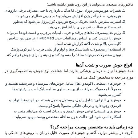
فاکتورهای متعددی می‌توانند در این روند نقش داشته باشند:
تغییرات هورمونیدر دوران بلوغ، قاعدگی، بارداری یا حتی مصرف برخی داروهای
هورمونی، سطح آندروژن افزایش می‌یابد و غدد چربی فعال‌تر می‌شوند.
استرساسترس باعث تحریک ترشح هورمون کورتیزول می‌شود که به‌طور
غیرمستقیم فعالیت غدد چربی را افزایش می‌دهد.
رژیم غذاییمصرف غذاهای پرقند و چرب، لبنیات پرچرب و فست‌فودها می‌تواند
جوش را تشدید کند. بر اساس مطالعات جدید PubMed، ارتباطی بین شاخص
گلیسمی بالا و شدت آکنه گزارش شده است.
استفاده از محصولات نامناسبکرم‌ها و لوازم آرایشی چرب یا غیرکومدوژنیک
نبودن محصولات می‌تواند منافذ را مسدود کند و زمینه را برای جوش فراهم کند.
انواع جوش صورت و شدت آن‌ها
همهٔ جوش‌ها نیاز به درمان پزشکی ندارند. اما شناخت نوع جوش، به تصمیم‌گیری در
مورد مراجعه به متخصص کمک می‌کند.
جوش‌های سطحی (کومدون‌ها)
: شامل جوش‌های سرسیاه و سرسفید هستند و
معمولاً با محصولات مراقبت از پوست حاوی سالیسیلیک اسید یا رتینوئیدها
کنترل می‌شوند.
جوش‌های التهابی
: شامل پاپول، پوستول و ندول هستند. در این نوع، التهاب و
قرمزی وجود دارد و درمان خانگی معمولاً پاسخ‌گو نیست.
جوش‌های کیستی
: نوعی جوش عمیق و دردناک است که می‌تواند منجر به
اسکار دائمی شود. این حالت بدون مداخلهٔ متخصص پوست بهبود نمی‌یابد.
چه زمانی باید به متخصص پوست مراجعه کرد؟
اگرچه در بیشتر موارد، آکنه و جوش‌های صورت قابل درمان با روش‌های خانگی یا
داروهای بدون نسخه هستند، اما گاهی اوقات وضعیت پوست پیچیده‌تر از آن است که با
این روش‌ها کنترل شود. در این صورت، مشاوره با یک متخصص پوست می‌تواند
پیشگیری از مشکلات جدی‌تر را به همراه داشته باشد. اما دقیقاً چه زمانی باید به پزشک