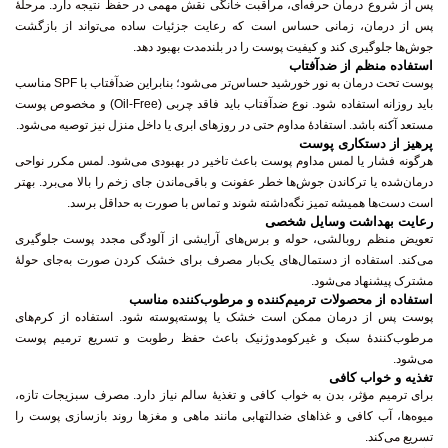
پس از شروع درمان حرفه‌ای، مراقبت خانگی نقش مهمی در حفظ نتیجه دارد. مرحلهٔ
پس از درمان، زمانی حساس است که رعایت جزئیات ساده می‌تواند از بازگشت
جوش‌ها جلوگیری کند و کیفیت پوست را در بلندمدت بهبود دهد.
استفاده منظم از ضدآفتاب
پوست تحت درمان به نور خورشید حساس‌تر می‌شود؛ بنابراین ضدآفتاب با SPF مناسب
باید روزانه استفاده شود. نوع ضدآفتاب باید فاقد چربی (Oil-Free) و مخصوص پوست
مستعد آکنه باشد. استفادهٔ مداوم حتی در روزهای ابری یا داخل منزل نیز توصیه می‌شود.
پرهیز از دستکاری پوست
هرگونه فشار یا لمس مداوم پوست باعث تاخیر در بهبودی می‌شود. لمس مکرر نواحی
درمان‌شده یا ترکاندن جوش‌ها خطر عفونت و باقی‌ماندن جای زخم را بالا می‌برد. بهتر
است دست‌ها همیشه تمیز نگه‌داشته شوند و تماس با صورت به حداقل برسد.
رعایت بهداشت وسایل شخصی
تعویض منظم روبالشی، حوله و برس‌های آرایشی از آلودگی مجدد پوست جلوگیری
می‌کند. استفاده از دستمال‌های یک‌بار مصرف برای خشک کردن صورت به‌جای حولهٔ
مشترک پیشنهاد می‌شود.
استفاده از محصولات ترمیم‌کننده و مرطوب‌کننده مناسب
پوست پس از درمان ممکن است خشک یا پوسته‌پوسته شود. استفاده از کرم‌های
مرطوب‌کنندهٔ سبک و غیرکومدوژنیک باعث حفظ رطوبت و تسریع ترمیم پوست
می‌شود.
تغذیه و خواب کافی
برای ترمیم مؤثر، بدن به خواب کافی و تغذیهٔ سالم نیاز دارد. مصرف سبزیجات تازه،
میوه‌ها، آب کافی و غذاهای ضدالتهابی مانند ماهی و مغزها روند بازسازی پوست را
تسریع می‌کند.