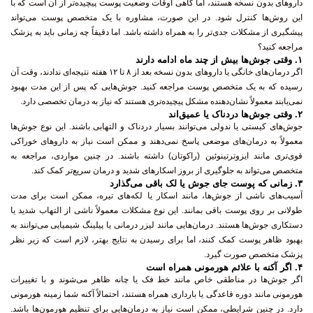
مراجعه کنید؟
۱.
وقتی جوش‌ها بیش از چند ماه ادامه دارند
اگر درمان‌های خانگی یا داروهای بدون نسخه بعد از ۸ تا ۱۲ هفته نتیجه‌ای ندادند، وقت آن
رسیده که به یک متخصص پوست مراجعه کنید. جوش‌هایی که پس از این مدت بهبود
نمی‌یابند معمولاً نشان‌دهنده مشکل پیچیده‌تری هستند که نیاز به درمان تخصصی دارد.
۲.
وقتی جوش‌ها دردناک یا عمیق‌اند
جوش‌های کیستی یا ندولی می‌توانند بسیار دردناک و التهابی باشند. این نوع جوش‌ها
معمولاً به درمان‌های موضعی پاسخ نمی‌دهند و ممکن است نیاز به داروهای خوراکی
قوی‌تری مانند ایزوترتینوئین (راکوتان) داشته باشند. در چنین مواردی، مراجعه به
متخصص می‌تواند به جلوگیری از بروز اسکارهای شدید و درمان سریع‌تر کمک کند.
۳.
زمانی که پوست جای جوش یا لک باقی می‌گذارد
آسیب‌های ناشی از جوش‌ها، مانند اسکار یا لکه‌های تیره، ممکن است برای مدت
طولانی بر روی پوست باقی بمانند. این نوع مشکلات معمولاً ناشی از التهاب شدید یا
دستکاری جوش‌ها هستند. درمان‌هایی مانند لیزر درمانی یا پیلینگ شیمیایی می‌توانند به
بهبود ظاهر پوست کمک کنند، اما برای رسیدن به نتایج بهتر، لازم است که زیر نظر
پزشک متخصص صورت گیرد.
۴.
اگر آکنه با علائم هورمونی همراه است
اگر جوش‌ها در مناطقی خاص مانند خط فک یا چانه ظاهر می‌شوند و با تغییرات
هورمونی مانند دوره قاعدگی یا بارداری همراه هستند، احتمالاً آکنه شما زمینه هورمونی
دارد. در چنین شرایطی، ممکن است نیاز به درمان‌هایی برای تنظیم هورمون‌ها باشد.
مشاوره با متخصص پوست یا حتی یک متخصص غدد درون‌ریز می‌تواند به شناسایی علت