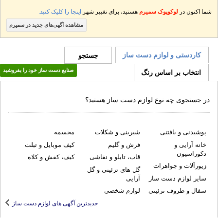
در
لوکوپوک سمیرم
هستید، برای تغییر شهر
اینجا را کلیک کنید.
مشاهده آگهی‌های جدید در سمیرم
ی و لوازم دست ساز
جستجو
صنایع دست ساز خود را بفروشید
 بر اساس رنگ
ی چه نوع لوازم دست ساز هستید؟
و بافتنی
شیرینی و شکلات
مجسمه
ی و
فرش و گلیم
کیف موبایل و تبلت
ون
قاب، تابلو و نقاشی
کیف، کفش و کلاه
 و جواهرات
گل های تزئینی و گل
زم دست ساز
آرایی
ظروف تزئینی
لوازم شخصی
جدیدترین آگهی های لوازم دست ساز