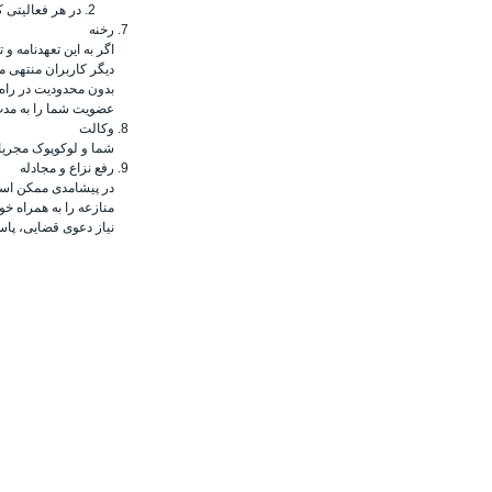
در هر فعالیتی ک
رخنه
اگر به این تعهدنامه و
دیگر کاربران منتهی م
بدون محدودیت در راه‌
عضویت شما را به مدت ک
وکالت
شما و لوکوپوک مجریا
رفع نزاع و مجادله
در پیشامدی ممکن است
منازعه را به همراه خ
نیاز دعوی قضایی، پاس