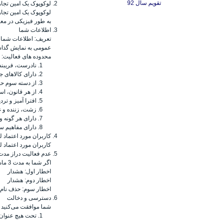
تقویم سال 92
لوکوپوک یک امین تج
لوکوپوک یک امین تجار
به طور فیزیکی در معا
اطلاعات شما
تعریف: اطلاعات شما ب
عمومی به نمایش گذاشت
محدوده های فعالیت: ا
نادرست، فریبنده
دارای کالاهای 
از دسته سوم حق 
از هر قانون، ا
افترا آمیز و ترد
زشت، زننده و غ
دارای هر گونه 
دارای مفاهیم س
کاربران مورد اعتماد 
کاربران مورد اعتماد ل
عدم فعالیت دراز مدت
اگر شما به مدت 3 ماه از نام کاربری خود در سایت استفاده عملیاتی ننمائید، لوکوپوک اخطارهای زیر را به فاصله هر یک هفته به شما خواهد داد:
اخطار اول: هشدار
اخطار دوم: هشدار
اخطار سوم: حذف نام 
دسترسی و دخالت
شما موافقت می‌کنید که
تحت هیچ عنوان 