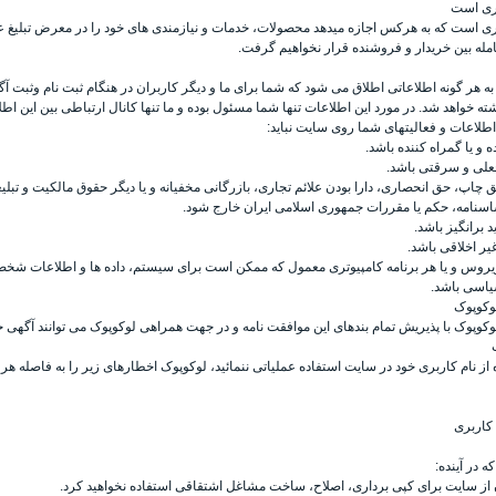
اری است
ی است که به هرکس اجازه میدهد محصولات، خدمات و نیازمندی های خود را در معرض تبلیغ عموم
مله بین خریدار و فروشنده قرار نخواهیم گرفت.
ه هر گونه اطلاعاتی اطلاق می شود که شما برای ما و دیگر کاربران در هنگام ثبت نام وثبت آگ
ه خواهد شد. در مورد این اطلاعات تنها شما مسئول بوده و ما تنها کانال ارتباطی بین این اط
طلاعات و فعالیتهای شما روی سایت نباید:
 و یا گمراه کننده باشد.
جعلی و سرقتی باشد.
چاپ، حق انحصاری، دارا بودن علائم تجاری، بازرگانی مخفیانه و یا دیگر حقوق مالکیت و تبلیغ
ساسنامه، حکم یا مقررات جمهوری اسلامی ایران خارج شود.
ید برانگیز باشد.
یر اخلاقی باشد.
ویروس و یا هر برنامه کامپیوتری معمول که ممکن است برای سیستم، داده ها و اطلاعات شخصی
یاسی باشد.
لوکوپوک
وکوپوک با پذیریش تمام بندهای این موافقت نامه و در جهت همراهی لوکوپوک می توانند آگهی خود
کاربری
 در آینده:
از سایت برای کپی برداری، اصلاح، ساخت مشاغل اشتقاقی استفاده نخواهید کرد.