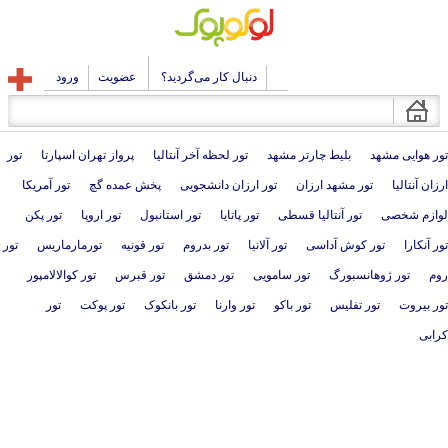
دنبال کار می‌گردید؟
عضویت
ورود
تور هوایی مشهد
بلیط چارتر مشهد
تور لحظه آخر آنتالیا
پرواز تهران اسپارتا
تور
ارزان آنتالیا
تور مشهد ارزان
تور ارزان دانشجویی
پخش عمده گچ
تور آمریکا
لوازم شخصی
تور آنتالیا قسطی
تور پاتایا
تور استانبول
تور اروپا
تور پکن
تور آنکارا
تور کوش آداسی
تور آلانیا
تور بدروم
تور قونیه
تورمارماریس
تور
روم
تور ژوهانسبورگ
تور سامویی
تور دمشق
تور قبرس
تور کوالالامپور
تور بیروت
تور تفلیس
تور باکو
تور وارنا
تور بانکوک
تور پوکت
تور
کرابی