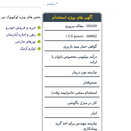
+ بیشتر ...
بخش های ویژه لوکوپوک نیز 
آگهی های ویژه استخدام
105410 - مقاله مروری
خرید و فروش خودرو
رهن و اجاره آپارتمان
104942 - GT-power //
تورهای خارجی
گواهی حمل بیمه باربری
لوازم آنتیک
درآمد میلیونی مخصوص بانوان با
اراده
نیازمند نون دربیار
صندوقدار
استخدام منشی خانم(نیمه وقت)
کار در منزل باگوشی
انبار
نیازمند مهندس برای اخذ گرید
پیمانکاری