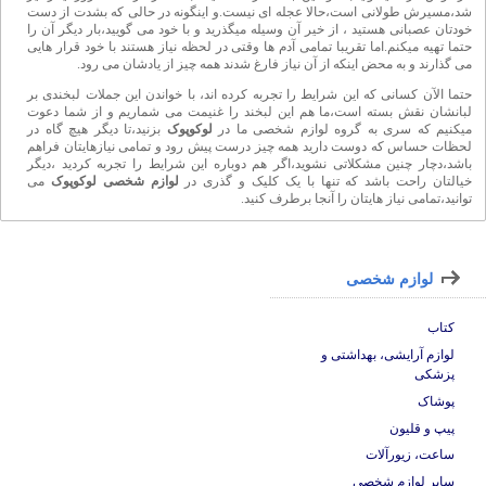
می گذارند و به محض اینکه از آن نیاز فارغ شدند همه چیز از یادشان می رود.
حتما الآن کسانی که این شرایط را تجربه کرده اند، با خواندن این جملات لبخندی بر
لبانشان نقش بسته است،ما هم این لبخند را غنیمت می شماریم و از شما دعوت
میکنیم که سری به گروه لوازم شخصی ما در
لوکوپوک
بزنید،تا دیگر هیچ گاه در
لحظات حساس که دوست دارید همه چیز درست پیش رود و تمامی نیازهایتان فراهم
باشد،دچار چنین مشکلاتی نشوید،اگر هم دوباره این شرایط را تجربه کردید ،دیگر
خیالتان راحت باشد که تنها با یک کلیک و گذری در
لوازم شخصی لوکوپوک
می
توانید،تمامی نیاز هایتان را آنجا برطرف کنید.
لوازم شخصی
کتاب
لوازم آرایشی، بهداشتی و
پزشکی
پوشاک
پیپ و قلیون
ساعت، زیورآلات
سایر لوازم شخصی