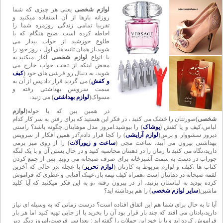
لوازم شخصی
یعنی هر چیزی که شما
روزانه بارها از آن استفاده میکنید و
تقریبا تمامی زندگی روزمره شما را
احاطه کرده است. صبح هنگام که با
طلوع خورشید از خواب بیدار می
شوید،از همان ثانیه های اول ، روز خود را
با انواع
لوازم شخصی
آغاز میکنید.به
محض اینکه از تخت خواب خارج می
شوید، به دنبال رو فرشی های خود (
کیف
و کفش
) می گردید قرار داد.پس از آن به
سمت سرویس بهداشتی رفته و
مسواک(
لوازم بهداشتی
) می زنید.
در همین بین که با حوله(
لوازم
شخصی
)صورتتان را خشک می کنید ، در فکر این هستید که برای رفتن به سر کار کدام
لباس،کیف و یا کفش (
پوشاک
) را بپوشید.امروز مدل موهایتان چگونه باشد؟ راستی
دیروز سشووار و برس(
لوازم آرایشی
) را کجا قرار دادم؟در همین افکار از سرویس
بهداشتی بیرون می آیید، ساعت مچی (
ساعت و زیورآلات
) را از روی میز برمی
دارید،نگاه می کنید تا زمان را در ذهنتان محاسبه کنید و در حال بستن آن و با یک لنگه
جوراب در دست به سمت آشپزخانه برای صرف صبحانه می روید. پس از جمع کردن
کتاب ها ،کیف و لوازم مربوط به کارتان (
لوازم تحریر
) با عجله ،در حالی که آخرین
لقمه صبحانه در دهانتان است ،همراه کیف نیمه باز،عینک آفتابی و عطری که فراموش
کرده بودید به لباستان بزنید، از در بیرون رفته ،و به این فکر میکنید که آیا کلید
ماشین(
سایر لوازم شخصی
) را هم برداشته اید؟
آیا تا به حال برای شما هم این اتفاق افتاده است؟ درست زمانی که به وسیله ای نیاز
دارید،یادتان می افتد که چند بار قرار بود آن را بخرید یا از جایی تهیه کنید اما هر بار
فراموش کرده اید و یا با خود این جملات را گفته اید : بعدا سر فرصت،امروز دیگر دیر
شد،مسیرش طولانی است،حالا عجله ای نیست.و اینگونه در حالی که بشدت از دست
خودتان عصبانی هستید ، از خیر آن وسیله میگذرید و با خود می گویید،بار دیگر آن را
حتما تهیه میکنم.اما تقریبا تمامی آدم ها وقتی در لحظه نیاز هستند با خود قرار هایی