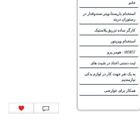
خانم
استخدام باریستا،ویتر،صندوقدار در
رستوران دربند
کارگر ساده تزریق پلاستیک
استخدام ویزیتور
105857 - هومر پرو
ثبت دستی اعداد در شیت های
به یک نفر جهت کار در لوازم یدکی
نیازمندیم
همکار برای عوارضی
تماس با ما
|
موتور جستجوی فرصت‌های شغلی
|
اخبار استخدام
|
استخدام‌های دولتی
|
استخدام‌
بانک‌ها و موسسات مالی
|
استخدام‌ نیروهای مسلح
|
استخدام‌ شرکت‌های معتبر
|
ایزی مد کالا
|
شبا
چیست؟
|
کد شبای بانک ملی
|
کد شبای بانک صادرات
|
کد شبای بانک تجارت
|
کد شبای بانک سپه
|
کد
شبای بانک توصعه صادرات
|
کد شبای بانک کشاورزی
|
کد شبای بانک صنعت و معدن
|
کد شبای بانک