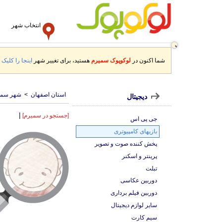
انتخاب شهر
شما اکنون در
لوکوپوک سمیرم
هستید، برای تغییر شهر
اینجا را کلیک ک
استان اصفهان
>
شهر سمی
دیجیتال
|
[جستجو در سمیرم]
جی پی اس
بازیهای کامپیوتری
پخش کننده صوت و تصویر
پرینتر و اسکنر
تبلت
دوربین عکاسی
دوربین فیلم برداری
سایر لوازم دیجیتال
سیم کارت