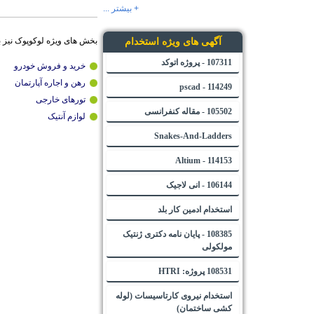
+ بیشتر ...
بخش های ویژه لوکوپوک نیز 
آگهی های ویژه استخدام
107311 - پروژه اتوکد
خرید و فروش خودرو
رهن و اجاره آپارتمان
114249 - pscad
تورهای خارجی
105502 - مقاله کنفرانسی
لوازم آنتیک
Snakes-And-Ladders
114153 - Altium
106144 - انی لاجیک
استخدام ادمین کار بلد
108385 - پایان نامه دکتری ژنتیک
مولکولی
108531 پروژه: HTRI
استخدام نیروی کارتاسیسات (لوله
کشی ساختمان)