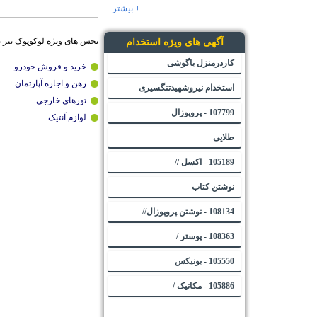
+ بیشتر ...
بخش های ویژه لوکوپوک نیز 
آگهی های ویژه استخدام
کاردرمنزل باگوشی
خرید و فروش خودرو
رهن و اجاره آپارتمان
استخدام نیروشهیدتنگسیری
تورهای خارجی
107799 - پروپوزال
لوازم آنتیک
طلایی
105189 - اکسل //
نوشتن کتاب
108134 - نوشتن پروپوزال//
108363 - پوستر /
105550 - یونیکس
105886 - مکانیک /