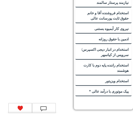
نیازمند پرستار سالمند
استخدام فروشنده آقا و خانم
حقوق ثابت پورسانت عالی
نیروی کار آبمیوه بستنی
ادمین با حقوق روزانه
استخدام در انبار دیجی اکسپرس/
سرویس از کیانمهر
استخدام راننده پایه دوم با کارت
هوشمند
استخدام ویزیتور
پیک موتوری با درآمد عالی *
تماس با ما
|
موتور جستجوی فرصت‌های شغلی
|
اخبار استخدام
|
استخدام‌های دولتی
|
استخدام‌
بانک‌ها و موسسات مالی
|
استخدام‌ نیروهای مسلح
|
استخدام‌ شرکت‌های معتبر
|
ایزی مد کالا
|
شبا
چیست؟
|
کد شبای بانک ملی
|
کد شبای بانک صادرات
|
کد شبای بانک تجارت
|
کد شبای بانک سپه
|
کد