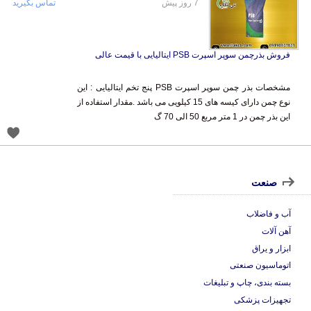
7 روز پیش
تماس بگیرید
فروش بذرچمن سوپر اسپرت PSB ایتالیایی با قیمت عالی
مشخصات بذر چمن سوپر اسپرت PSB پنج تخم ایتالیایی : این
نوع چمن دارای کیسه های 15 کیلویی می باشد .مقدار استفاده از
این بذر چمن در 1 متر مربع 50 الی 70 گ
صنعت
آب و فاضلاب
آهن آلات
ابزار و یراق
اتوماسیون صنعتی
بسته بندی، چاپ و تبلیغات
تجهیزات پزشکی