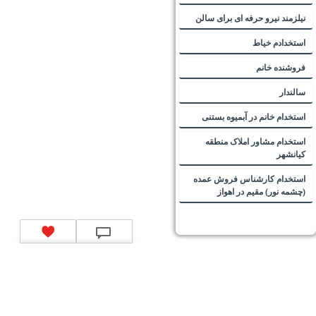
نیلزمند نیرو حرفه ای برای سالن
استخدادم خیاط
فروشنده خانم
سالندار
استخدام خانم در آبمیوه بستنی
استخدام مشاور املاک منطقه
کیانشهر
استخدام کارشناس فروش عمده
(چشمه نور) مقیم در اهواز
تماس با ما
|
موتور جستجوی فرصت‌های شغلی
|
اخبار استخدام
|
استخدام‌های دولتی
|
استخدام‌
بانک‌ها و موسسات مالی
|
استخدام‌ نیروهای مسلح
|
استخدام‌ شرکت‌های معتبر
|
ایزی مد کالا
|
شبا
چیست؟
|
کد شبای بانک ملی
|
کد شبای بانک صادرات
|
کد شبای بانک تجارت
|
کد شبای بانک سپه
|
کد
شبای بانک توصعه صادرات
|
کد شبای بانک کشاورزی
|
کد شبای بانک صنعت و معدن
|
کد شبای بانک
انصار
|
کد شبای بانک سامان
|
کد شبای بانک اقتصادنوین
|
کد شبای بانک پاسارگاد
|
کد شبای بانک