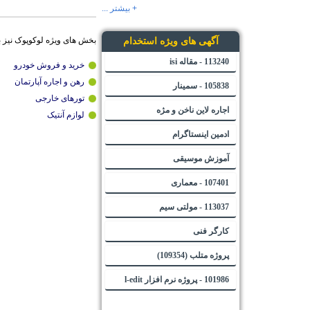
+ بیشتر ...
بخش های ویژه لوکوپوک نیز 
آگهی های ویژه استخدام
113240 - مقاله isi
خرید و فروش خودرو
رهن و اجاره آپارتمان
105838 - سمینار
تورهای خارجی
اجاره لاین ناخن و مژه
لوازم آنتیک
ادمین اینستاگرام
آموزش موسیقی
107401 - معماری
113037 - مولتی سیم
کارگر فنی
پروژه متلب (109354)
101986 - پروژه نرم افزار l-edit