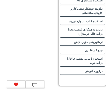
استخدام سراسری کالا
نیازمند جوشکار نبشی کار و
کارهای ساختمانی
استخدام قالب بند وارماتوربند
دعوت به همکاری (شغل دوم با
درآمد عالی در منزل)
ارماتور بندی جزیره کیش
نیرو کار فانتزی
استخدام 2 مربی بدنسازی آقا با
درآمد خوب
درایور مگنومتر
تماس با ما
|
موتور جستجوی فرصت‌های شغلی
|
اخبار استخدام
|
استخدام‌های دولتی
|
استخدام‌
بانک‌ها و موسسات مالی
|
استخدام‌ نیروهای مسلح
|
استخدام‌ شرکت‌های معتبر
|
ایزی مد کالا
|
شبا
چیست؟
|
کد شبای بانک ملی
|
کد شبای بانک صادرات
|
کد شبای بانک تجارت
|
کد شبای بانک سپه
|
کد