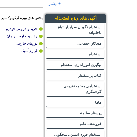
+ بیشتر ...
بخش های ویژه لوکوپوک نیز 
آگهی های ویژه استخدام
استخدام نگهبان سرایدار اتباع
خرید و فروش خودرو
باخانواده
رهن و اجاره آپارتمان
مددکار اجتماعی
تورهای خارجی
لوازم آنتیک
استخدام
پیگیری امور اداری،استخدام
کباب پز منقلدار
استخدامی مجتمع تفریحی
گردشگری
ماما
پرستار سالمند
فروشنده خانم
استخدام فوری ادمین پاسخگویی