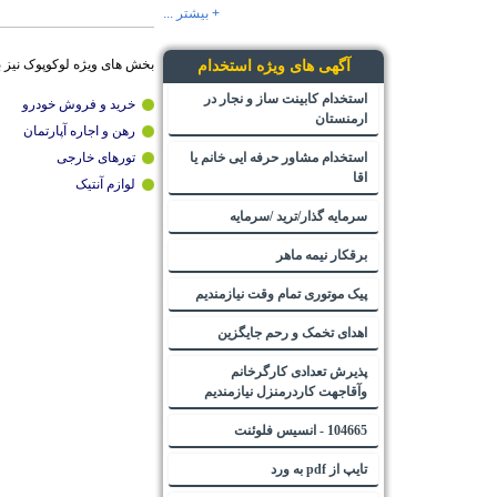
+ بیشتر ...
بخش های ویژه لوکوپوک نیز 
آگهی های ویژه استخدام
استخدام کابینت ساز و نجار در
خرید و فروش خودرو
ارمنستان
رهن و اجاره آپارتمان
استخدام مشاور حرفه ایی خانم یا
تورهای خارجی
اقا
لوازم آنتیک
سرمایه گذار/ترید /سرمایه
برقکار نیمه ماهر
پیک موتوری تمام وقت نیازمندیم
اهدای تخمک و رحم جایگزین
پذیرش تعدادی کارگرخانم
وآقاجهت کاردرمنزل نیازمندیم
104665 - انسیس فلوئنت
تایپ از pdf به ورد