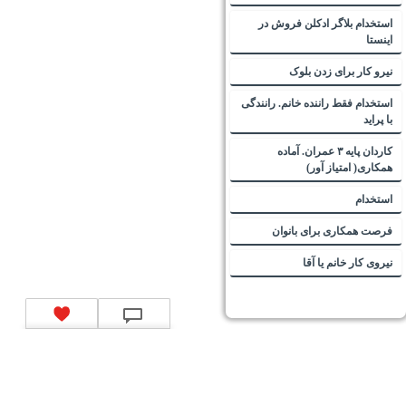
استخدام بلاگر ادکلن فروش در
اینستا
نیرو کار برای زدن بلوک
استخدام فقط راننده خانم. رانندگی
با پراید
کاردان پایه ۳ عمران. آماده
همکاری( امتیاز آور)
استخدام
فرصت همکاری برای بانوان
نیروی کار خانم یا آقا
تماس با ما
|
موتور جستجوی فرصت‌های شغلی
|
اخبار استخدام
|
استخدام‌های دولتی
|
استخدام‌
بانک‌ها و موسسات مالی
|
استخدام‌ نیروهای مسلح
|
استخدام‌ شرکت‌های معتبر
|
ایزی مد کالا
|
شبا
چیست؟
|
کد شبای بانک ملی
|
کد شبای بانک صادرات
|
کد شبای بانک تجارت
|
کد شبای بانک سپه
|
کد
شبای بانک توصعه صادرات
|
کد شبای بانک کشاورزی
|
کد شبای بانک صنعت و معدن
|
کد شبای بانک