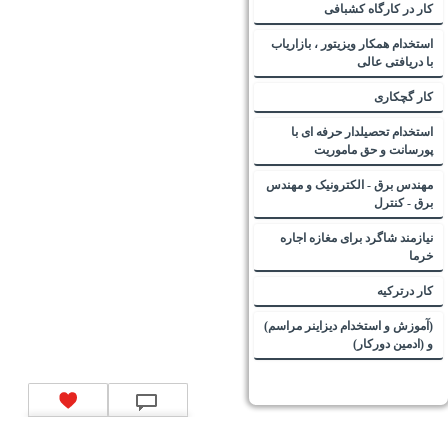
کار در کارگاه کشبافی
استخدام همکار ویزیتور ، بازاریاب
با دریافتی عالی
کار گچکاری
استخدام تحصیلدار حرفه ای با
پورسانت و حق ماموریت
مهندس برق - الکترونیک و مهندس
برق - کنترل
نیازمند شاگرد برای مغازه اجاره
خرما
کار درترکیه
(آموزش و استخدام دیزاینر مراسم)
و (ادمین دورکار)
تماس با ما
|
موتور جستجوی فرصت‌های شغلی
|
اخبار استخدام
|
استخدام‌های دولتی
|
استخدام‌