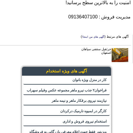
امنیت را به بالاترین سطح برسانید!
مدیریت فروش : 09136407100
آگهی های مرتبط (
)
آگهی های من اینجا!
جرثقیل سقفی سپاهان
اصفهان
آگهی های ویژه استخدام
کار در منزل ویژه بانوان
فراخوان۲ جذب نیرو ماهر مجموعه عکس وفیلم سهراب
نیازمند نیروی برقکار ماهر و نیمه ماهر
کارگر در ابمیوه نارمیک درکردان
استخدام نیروی فروش و اداری
ویزیتور فقط جهت اعلام معرفی بازرگانی به فروشگاه