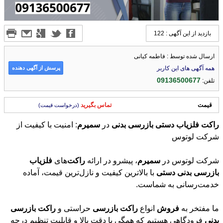
بازدید از این آگهی : 122
ارسال شده توسط : فاطمه کیانی
پرسش از آگهی دهنده
همه آگهی های این کاربر
09136500677
تلفن:
قیمت
تماس بگیرید
(درخواست قیمت)
راکت
فلزیاب
دستی
بازرسی
بدنی
در
سمیرم
: امنیت با کیفیت از
شرکت لوتوس
شرکت لوتوس در
سمیرم
، پیشرو در ارائه
راکت
‌های
فلزیاب
بازرسی
بدنی
دستی
با بالاترین کیفیت و نازل‌ترین قیمت، آماده
خدمت‌رسانی به شماست.
ما مفتخر به
فروش
انواع
راکت
بازرسی
حراستی و
راکت
بازرسی
بدنی
فرودگاهی هستیم که همگی با دقت بالا و قابلیت تنظیم درجه