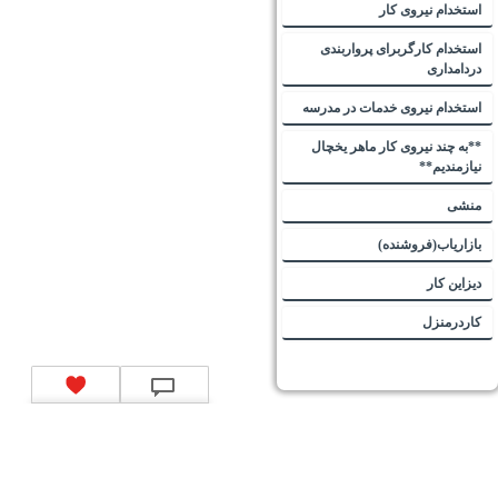
استخدام نیروی کار
استخدام کارگربرای پرواربندی
دردامداری
استخدام نیروی خدمات در مدرسه
**به چند نیروی کار ماهر یخچال
نیازمندیم**
منشی
بازاریاب(فروشنده)
دیزاین کار
کاردرمنزل
تماس با ما
|
موتور جستجوی فرصت‌های شغلی
|
اخبار استخدام
|
استخدام‌های دولتی
|
استخدام‌
بانک‌ها و موسسات مالی
|
استخدام‌ نیروهای مسلح
|
استخدام‌ شرکت‌های معتبر
|
ایزی مد کالا
|
شبا
چیست؟
|
کد شبای بانک ملی
|
کد شبای بانک صادرات
|
کد شبای بانک تجارت
|
کد شبای بانک سپه
|
کد
شبای بانک توصعه صادرات
|
کد شبای بانک کشاورزی
|
کد شبای بانک صنعت و معدن
|
کد شبای بانک