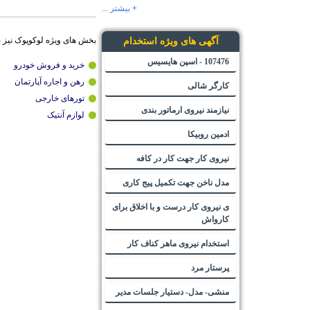
+ بیشتر ...
بخش های ویژه لوکوپوک نیز 
آگهی های ویژه استخدام
107476 - اسپن هایسیس
خرید و فروش خودرو
رهن و اجاره آپارتمان
کارگر شالی
تورهای خارجی
نیازمند نیروی ارماتور بندی
لوازم آنتیک
ادمین روبیکا
نیروی کار جهت کار در کافه
مدل ناخن جهت تکمیل پیج کاری
ی نیروی کار درست و با اخلاق برای
کارواش
استخدام نیروی ماهر کناف کار
پرستار مرد
منشی- مدل- دستیار جلسات مدیر